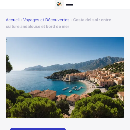
Accueil
›
Voyages et Découvertes
›
Costa del sol : entre
culture andalouse et bord de mer