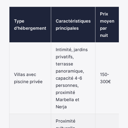
Prix
Type
Caractéristiques
moyen
d'hébergement
principales
par
nuit
Intimité, jardins
privatifs,
terrasse
panoramique,
Villas avec
150-
capacité 4-6
piscine privée
300€
personnes,
proximité
Marbella et
Nerja
Proximité